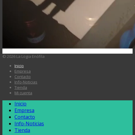
© 2026 La Logia Enófila
Inicio
Empresa
Contacto
Info-Noticias
Tienda
Mi cuenta
Inicio
Empresa
Contacto
Info-Noticias
Tienda