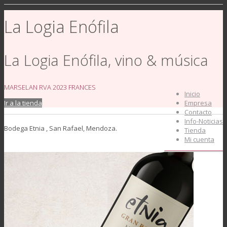
La Logia Enófila
La Logia Enófila, vino & música
MARSELAN RVA 2023 FRANCES
Inicio
Ir a la tienda
Empresa
Contacto
Info-Noticias
Bodega Etnia , San Rafael, Mendoza.
Tienda
Mi cuenta